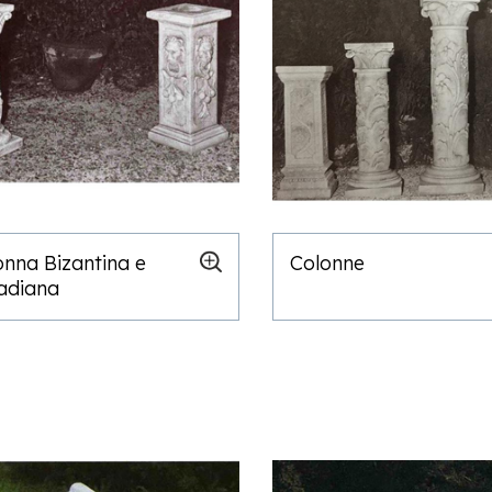
onna Bizantina e
Colonne
ladiana