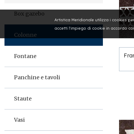
Box gazebo
Artistica Meridionale utilizza i cookies 
accetti l'impiego di cookie in accordo co
Colonne
Fra
Fontane
Panchine e tavoli
Staute
Vasi