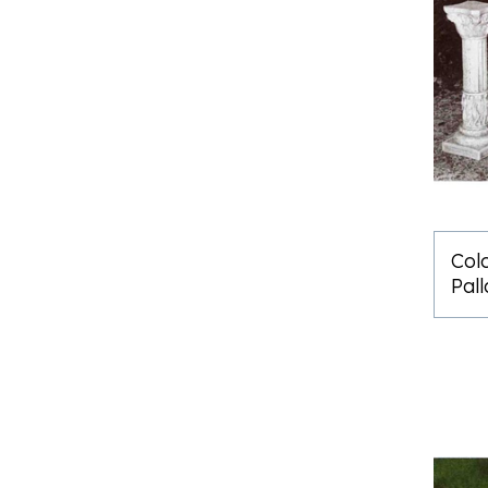
Col
Pal