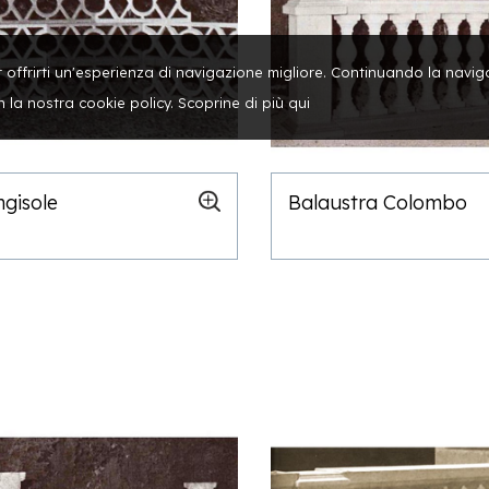
per offrirti un'esperienza di navigazione migliore. Continuando la navi
n la nostra cookie policy. Scoprine di più
qui
ngisole
Balaustra Colombo