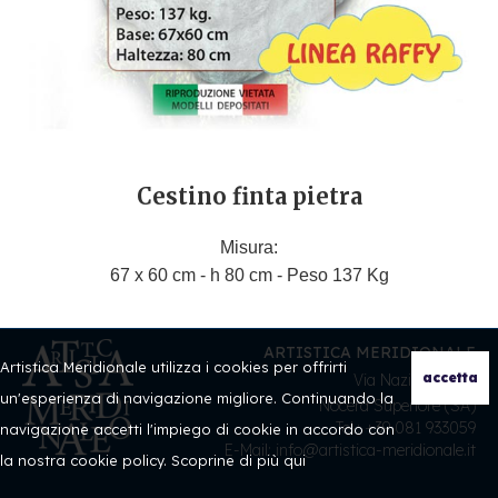
Cestino finta pietra
Misura:
67 x 60 cm - h 80 cm - Peso 137 K
g
ARTISTICA MERIDIONALE
Artistica Meridionale utilizza i cookies per offrirti
Via Nazionale, 54
un'esperienza di navigazione migliore. Continuando la
Nocera Superiore (SA)
Tel.: +39 081 933059
navigazione accetti l'impiego di cookie in accordo con
E-Mail: info@artistica-meridionale.it
la nostra cookie policy. Scoprine di più
qui