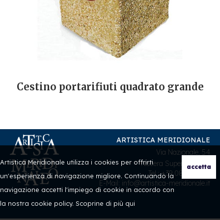
Cestino portarifiuti quadrato grande
ARTISTICA MERIDIONALE
Via Nazionale, 54
Artistica Meridionale utilizza i cookies per offrirti
Nocera Superiore (SA)
Tel.: +39 081 933059
un'esperienza di navigazione migliore. Continuando la
E-Mail: info@artistica-meridionale.it
navigazione accetti l'impiego di cookie in accordo con
la nostra cookie policy. Scoprine di più
qui