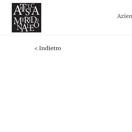
Azie
< Indietro