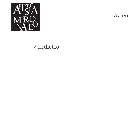
Azie
< Indietro