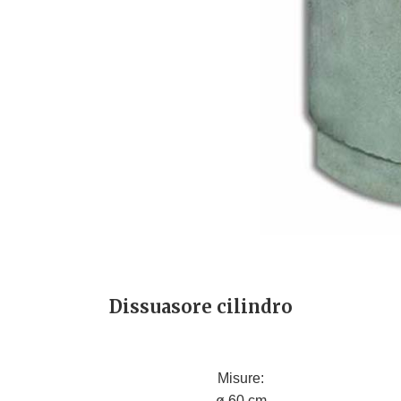
Dissuasore cilindro
Misure:
ø 60 cm