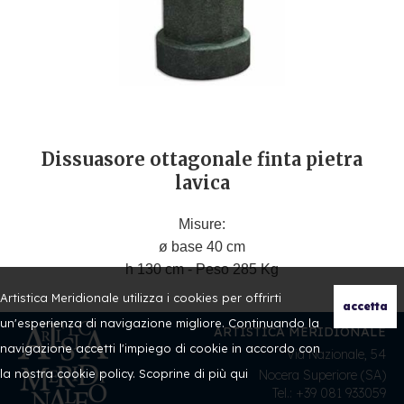
Dissuasore ottagonale finta pietra
lavica
Misure:
ø base 40 cm
h 130 cm - Peso 285 Kg
Artistica Meridionale utilizza i cookies per offrirti
un'esperienza di navigazione migliore. Continuando la
ARTISTICA MERIDIONALE
navigazione accetti l'impiego di cookie in accordo con
Via Nazionale, 54
la nostra cookie policy. Scoprine di più
qui
Nocera Superiore (SA)
Tel.: +39 081 933059