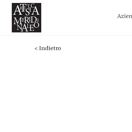
Azie
< Indietro