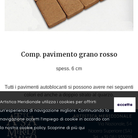
Comp. pavimento grano rosso
spess. 6 cm
Tutti i pavimenti autoblocanti si possono avere nei seguenti
colori ed anche a doppio strato al quarzo.
Artistica Meridionale utilizza i cookies per offrirti
un'esperienza di navigazione migliore. Continuando la
ARTISTICA MERIDIONALE
navigazione accetti l'impiego di cookie in accordo con
Via Nazionale, 54
la nostra cookie policy. Scoprine di più
qui
Nocera Superiore (SA)
Tel.: +39 081 933059