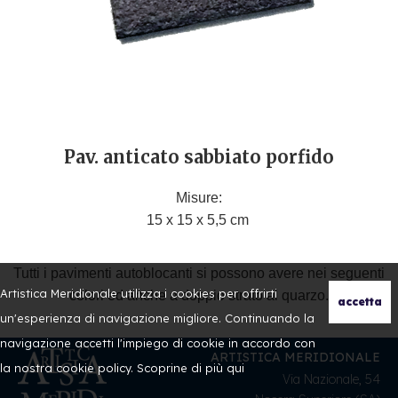
Pav. anticato sabbiato porfido
Misure:
15 x 15 x 5,5 cm
Tutti i pavimenti autoblocanti si possono avere nei seguenti
Artistica Meridionale utilizza i cookies per offrirti
colori ed anche a doppio strato al quarzo.
un'esperienza di navigazione migliore. Continuando la
navigazione accetti l'impiego di cookie in accordo con
ARTISTICA MERIDIONALE
la nostra cookie policy. Scoprine di più
qui
Via Nazionale, 54