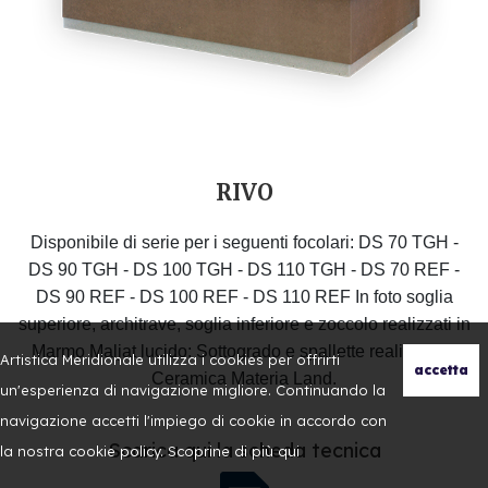
RIVO
Disponibile di serie per i seguenti focolari: DS 70 TGH -
DS 90 TGH - DS 100 TGH - DS 110 TGH - DS 70 REF -
DS 90 REF - DS 100 REF - DS 110 REF In foto soglia
superiore, architrave, soglia inferiore e zoccolo realizzati in
Marmo Maljat lucido; Sottogrado e spallette realizzati in
Artistica Meridionale utilizza i cookies per offrirti
Ceramica Materia Land.
un'esperienza di navigazione migliore. Continuando la
navigazione accetti l'impiego di cookie in accordo con
Scarica qui la scheda tecnica
la nostra cookie policy. Scoprine di più
qui