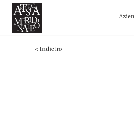
Azie
< Indietro