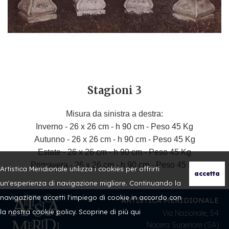
Stagioni 3
Misura da sinistra a destra:
Inverno -
26 x 26 cm - h 90 cm - Peso 45 K
g
Autunno -
26 x 26 cm - h 90 cm - Peso 45 K
g
Estate -
26 x 26 cm - h 90 cm - Peso 45 K
g
Primavera -
26 x 26 cm - h 90 cm - Peso 45 K
g
Artistica Meridionale utilizza i cookies per offrirti
un'esperienza di navigazione migliore. Continuando la
navigazione accetti l'impiego di cookie in accordo con
ARTISTICA MERIDIONALE
la nostra cookie policy. Scoprine di più
qui
Via Nazionale, 54
Nocera Superiore (SA)