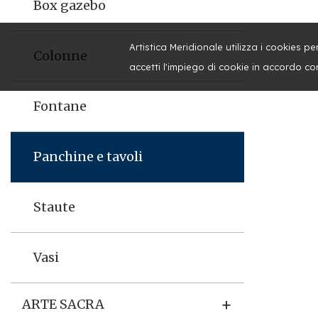
Box gazebo
Artistica Meridionale utilizza i cookies 
Colonne
accetti l'impiego di cookie in accordo co
Fontane
Panchine e tavoli
Staute
Vasi
+
ARTE SACRA