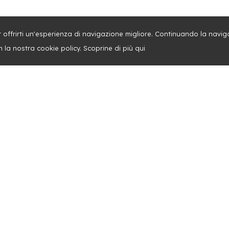
per offrirti un'esperienza di navigazione migliore. Continuando la navi
n la nostra cookie policy. Scoprine di più
qui